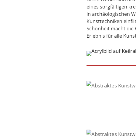
eines sorgfältigen k
in archäologischen 
Kunsttechniken einfli
Schönheit macht die 
Erlebnis für alle Kuns
Abstraktes Kunstwerk "Horizon" a
Abstraktes Kunstwerk "Horizon" aus der Serie "
Abstraktes Kunstwerk "Traces" aus der
Abstraktes Kunstwerk "Traces" aus