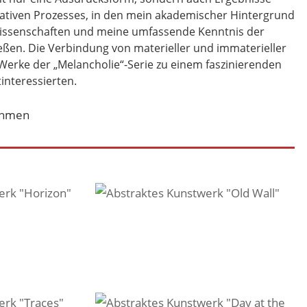
reativen Prozesses, in den mein akademischer Hintergrund
Wissenschaften und meine umfassende Kenntnis der
eßen. Die Verbindung von materieller und immaterieller
Werke der „Melancholie“-Serie zu einem faszinierenden
tinteressierten.
us der Serie "Melancholie"
Melancholie" 150x100cm
Abstraktes Kunstwerk "Old Wall" aus der Serie "Melancholie"
Abstraktes Kunstwerk "Old Wall" aus der Serie "Melancholie" 150x100cm
 Serie "Melancholie" 120x80cm
 der Serie "Melancholie"