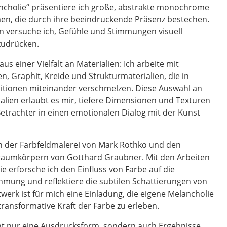
ancholie“ präsentiere ich große, abstrakte monochrome
men, die durch ihre beeindruckende Präsenz bestechen.
n versuche ich, Gefühle und Stimmungen visuell
zudrücken.
s einer Vielfalt an Materialien: Ich arbeite mit
n, Graphit, Kreide und Strukturmaterialien, die in
itionen miteinander verschmelzen. Diese Auswahl an
alien erlaubt es mir, tiefere Dimensionen und Texturen
Betrachter in einen emotionalen Dialog mit der Kunst
 in der Farbfeldmalerei von Mark Rothko und den
raumkörpern von Gotthard Graubner. Mit den Arbeiten
ie erforsche ich den Einfluss von Farbe auf die
ung und reflektiere die subtilen Schattierungen von
werk ist für mich eine Einladung, die eigene Melancholie
ransformative Kraft der Farbe zu erleben.
ht nur eine Ausdrucksform, sondern auch Ergebnisse