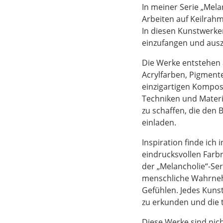
In meiner Serie „Mel
Arbeiten auf Keilrah
In diesen Kunstwerke
einzufangen und aus
Die Werke entstehen au
Acrylfarben, Pigmente
einzigartigen Kompos
Techniken und Materi
zu schaffen, die den 
einladen.
Inspiration finde ich
eindrucksvollen Farb
der „Melancholie“-Ser
menschliche Wahrnehm
Gefühlen. Jedes Kunst
zu erkunden und die t
Diese Werke sind nic