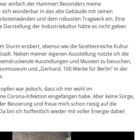
 war einfach der Hammer! Besonders meine
n sich wunderbar in das alte Gebäude mit seinen
acksteinwänden und dem robusten Tragwerk ein. Eine
ie Darstellung der Industriekultur hätte es nicht geben
im Sturm erobert, ebenso wie die facettenreiche Kultur
Stadt. Neben meiner eigenen Ausstellung nutzte ich die
beeindruckende Ausstellungen und Museen zu besuchen,
onmuseum und „Gerhard. 100 Werke für Berlin“ in der
e.
ropfen war jedoch, dass ich mir wohl im
 Corona-Infektion eingefangen habe. Aber keine Sorge,
der Besserung und freue mich schon riesig auf die
a bin ich hoffentlich wieder mit voller Energie dabei!